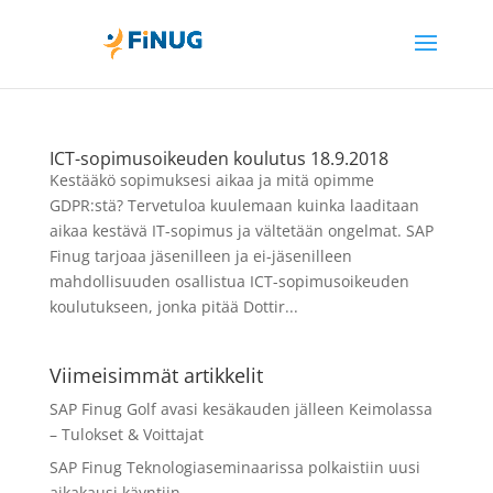
ICT-sopimusoikeuden koulutus 18.9.2018
Kestääkö sopimuksesi aikaa ja mitä opimme
GDPR:stä? Tervetuloa kuulemaan kuinka laaditaan
aikaa kestävä IT-sopimus ja vältetään ongelmat. SAP
Finug tarjoaa jäsenilleen ja ei-jäsenilleen
mahdollisuuden osallistua ICT-sopimusoikeuden
koulutukseen, jonka pitää Dottir...
Viimeisimmät artikkelit
SAP Finug Golf avasi kesäkauden jälleen Keimolassa
– Tulokset & Voittajat
SAP Finug Teknologiaseminaarissa polkaistiin uusi
aikakausi käyntiin