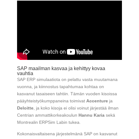
SAP maailman kasvaa ja kehittyy kovaa
vauhtia
SAP ERP simulaatiota on pelattu vasta muutamana
vuonna, ja kiinnostus tapahtumaa kohtaa on
kasvanut tasaiseen tahtiin. Tämän vuoden kisoissa
pääyhteistyökumppaneina toimivat
Accenture
ja
Deloitte
, ja koko kisoja ei olisi voinut järjestää ilman
Centrian ammattikorkeakoulun
Hannu Karia
sekä
Montrealin ERPSim Labin tukea.
Kokonaisvaltaisena järjestelmänä SAP on kasvanut