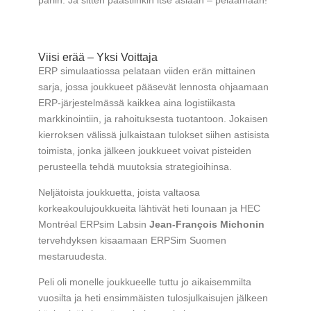
Viisi erää – Yksi Voittaja
ERP simulaatiossa pelataan viiden erän mittainen
sarja, jossa joukkueet pääsevät lennosta ohjaamaan
ERP-järjestelmässä kaikkea aina logistiikasta
markkinointiin, ja rahoituksesta tuotantoon. Jokaisen
kierroksen välissä julkaistaan tulokset siihen astisista
toimista, jonka jälkeen joukkueet voivat pisteiden
perusteella tehdä muutoksia strategioihinsa.
Neljätoista joukkuetta, joista valtaosa
korkeakoulujoukkueita lähtivät heti lounaan ja HEC
Montréal ERPsim Labsin
Jean-François Michonin
tervehdyksen kisaamaan ERPSim Suomen
mestaruudesta.
Peli oli monelle joukkueelle tuttu jo aikaisemmilta
vuosilta ja heti ensimmäisten tulosjulkaisujen jälkeen