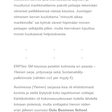
muuttunut markkinatilanne pakotti pelaajia tekemään
viimeiset peliliikkeensä näissä kisoissa. Juontajan
viimeisen kerran kuuluttama “minuutti aikaa
markkinoilla” sai kylmät väreet hiipimään monen
pelaajan selkäpiitä pitkin, mutta kierroksen loputtua
monet huokaisivat helpotuksesta.
ERPSim SM-kisoissa pelattiin kolmesta eri asiasta –
Yleinen sarja
,
yrityssarja
sekä
Sustainability-
palkinnosta
(vähiten co2 per myyty €).
Avoimessa (Yleinen) sarjassa kisa oli ehdottomasti
kovinta ja sieltä löytyivät koko tapahtuman voittajat.
Kärkikolmikko oli kokonaisuudessaan todella lähdellä
toisiaan pisteissä, mutta voittajaksi hienon viiden
erän jälkeen suoriutui
Oulu Business School
.