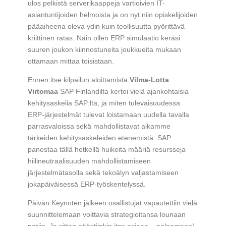
ulos pelkistä serverikaappeja vartioivien IT-
asiantuntijoiden helmoista ja on nyt niin opiskelijoiden
pääaiheena oleva ydin kuin teollisuutta pyörittävä
kriittinen ratas. Näin ollen ERP simulaatio keräsi
suuren joukon kiinnostuneita joukkueita mukaan
ottamaan mittaa toisistaan.
Ennen itse kilpailun aloittamista
Vilma-Lotta
Virtomaa
SAP Finlandilta kertoi vielä ajankohtaisia
kehitysaskelia SAP:lta, ja miten tulevaisuudessa
ERP-järjestelmät tulevat loistamaan uudella tavalla
parrasvaloissa sekä mahdollistavat aikamme
tärkeiden kehitysaskeleiden etenemistä. SAP
panostaa tällä hetkellä huikeita määriä resursseja
hiilineutraalisuuden mahdollistamiseen
järjestelmätasolla sekä tekoälyn valjastamiseen
jokapäiväisessä ERP-työskentelyssä.
Päivän Keynoten jälkeen osallistujat vapautettiin vielä
suunnittelemaan voittavia strategioitansa lounaan
pariin. Ja sitten päästiinkin itse asiaan – pelaamaan!