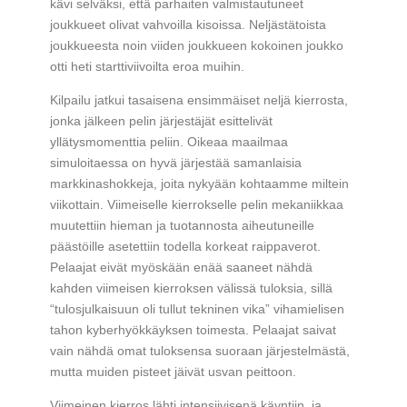
kävi selväksi, että parhaiten valmistautuneet
joukkueet olivat vahvoilla kisoissa. Neljästätoista
joukkueesta noin viiden joukkueen kokoinen joukko
otti heti starttiviivoilta eroa muihin.
Kilpailu jatkui tasaisena ensimmäiset neljä kierrosta,
jonka jälkeen pelin järjestäjät esittelivät
yllätysmomenttia peliin. Oikeaa maailmaa
simuloitaessa on hyvä järjestää samanlaisia
markkinashokkeja, joita nykyään kohtaamme miltein
viikottain. Viimeiselle kierrokselle pelin mekaniikkaa
muutettiin hieman ja tuotannosta aiheutuneille
päästöille asetettiin todella korkeat raippaverot.
Pelaajat eivät myöskään enää saaneet nähdä
kahden viimeisen kierroksen välissä tuloksia, sillä
“tulosjulkaisuun oli tullut tekninen vika” vihamielisen
tahon kyberhyökkäyksen toimesta. Pelaajat saivat
vain nähdä omat tuloksensa suoraan järjestelmästä,
mutta muiden pisteet jäivät usvan peittoon.
Viimeinen kierros lähti intensiivisenä käyntiin, ja