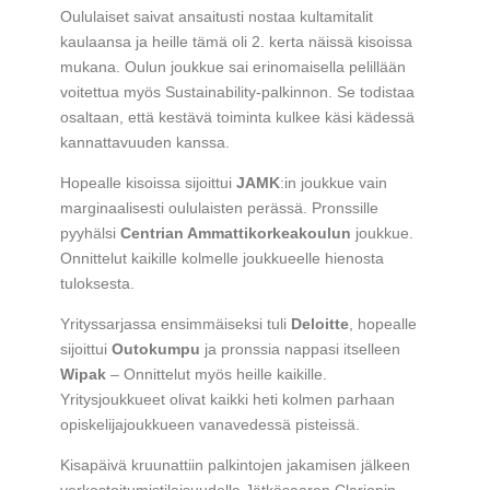
Oululaiset saivat ansaitusti nostaa kultamitalit
kaulaansa ja heille tämä oli 2. kerta näissä kisoissa
mukana. Oulun joukkue sai erinomaisella pelillään
voitettua myös Sustainability-palkinnon. Se todistaa
osaltaan, että kestävä toiminta kulkee käsi kädessä
kannattavuuden kanssa.
Hopealle kisoissa sijoittui
JAMK
:in joukkue vain
marginaalisesti oululaisten perässä. Pronssille
pyyhälsi
Centrian Ammattikorkeakoulun
joukkue.
Onnittelut kaikille kolmelle joukkueelle hienosta
tuloksesta.
Yrityssarjassa ensimmäiseksi tuli
Deloitte
, hopealle
sijoittui
Outokumpu
ja pronssia nappasi itselleen
Wipak
– Onnittelut myös heille kaikille.
Yritysjoukkueet olivat kaikki heti kolmen parhaan
opiskelijajoukkueen vanavedessä pisteissä.
Kisapäivä kruunattiin palkintojen jakamisen jälkeen
verkostoitumistilaisuudella Jätkäsaaren Clarionin