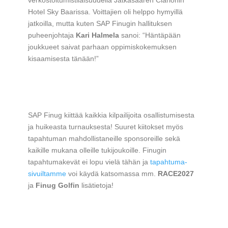
Hotel Sky Baarissa. Voittajien oli helppo hymyillä
jatkoilla, mutta kuten SAP Finugin hallituksen
puheenjohtaja
Kari Halmela
sanoi: “Häntäpään
joukkueet saivat parhaan oppimiskokemuksen
kisaamisesta tänään!”
SAP Finug kiittää kaikkia kilpailijoita osallistumisesta
ja huikeasta turnauksesta! Suuret kiitokset myös
tapahtuman mahdollistaneille sponsoreille sekä
kaikille mukana olleille tukijoukoille. Finugin
tapahtumakevät ei lopu vielä tähän ja
tapahtuma-
sivuiltamme
voi käydä katsomassa mm.
RACE2027
ja
Finug Golfin
lisätietoja!