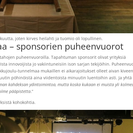
kuutta, joten kirves heilahti ja tuomio oli lopullinen.
a – sponsorien puheenvuorot
 tahojen puheenvuoroilla. Tapahtuman sponsorit olivat yrityksiä
vista innovoijista jo vakiintuneisiin ison sarjan tekijöihin. Puheenvu
 pikkujoulu-tunnelmaa mukaillen ei aikarajoitukset olleet aivan kivee
nuutin pöhinöistä aina viidentoista minuutin luentoihin asti. Ja yhtä
man kahdeksan ydintoimintoa, mutta koska kukaan ei muista yli kolme
kolme
pääpistetta
.”
yksistä kohokohtia.