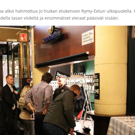
noa alkoi hahmottua jo hiukan etukenoon Rymy-Eetun ulkopuolella. 
della tasan viideltä ja ensimmäiset vieraat pääsivät sisään.