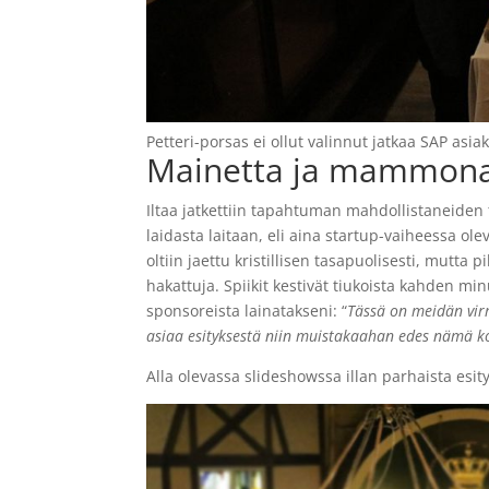
Petteri-porsas ei ollut valinnut jatkaa SAP asiak
Mainetta ja mammona
Iltaa jatkettiin tapahtuman mahdollistaneiden
laidasta laitaan, eli aina startup-vaiheessa ole
oltiin jaettu kristillisen tasapuolisesti, mutta
hakattuja. Spiikit kestivät tiukoista kahden mi
sponsoreista lainatakseni: “
Tässä on meidän vir
asiaa esityksestä niin muistakaahan edes nämä 
Alla olevassa slideshowssa illan parhaista esit