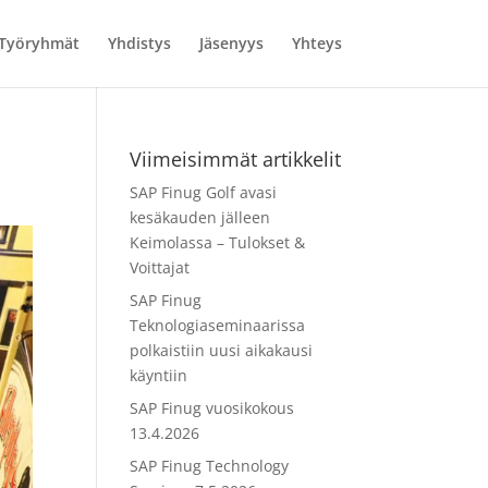
Työryhmät
Yhdistys
Jäsenyys
Yhteys
Viimeisimmät artikkelit
SAP Finug Golf avasi
kesäkauden jälleen
Keimolassa – Tulokset &
Voittajat
SAP Finug
Teknologiaseminaarissa
polkaistiin uusi aikakausi
käyntiin
SAP Finug vuosikokous
13.4.2026
SAP Finug Technology