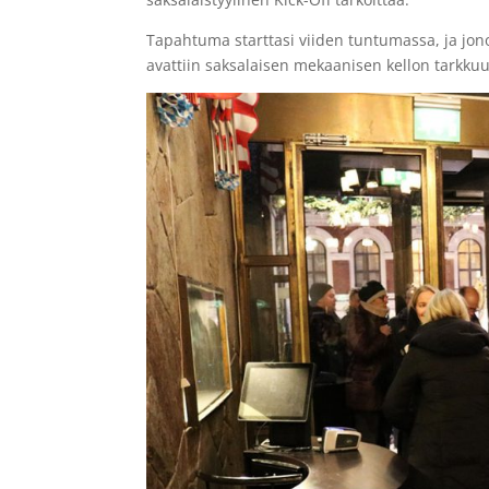
Tapahtuma starttasi viiden tuntumassa, ja jo
avattiin saksalaisen mekaanisen kellon tarkkuu