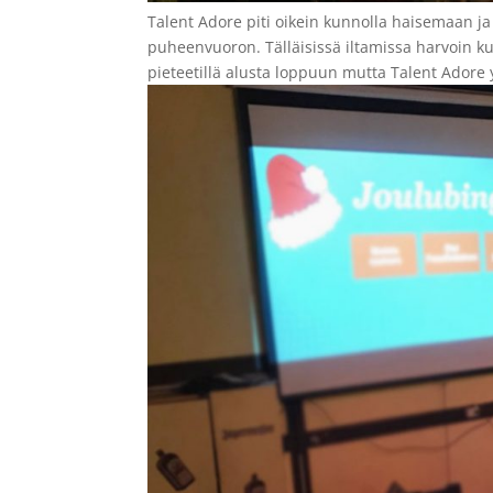
Talent Adore piti oikein kunnolla haisemaan ja p
puheenvuoron. Tälläisissä iltamissa harvoin ku
pieteetillä alusta loppuun mutta Talent Adore yl