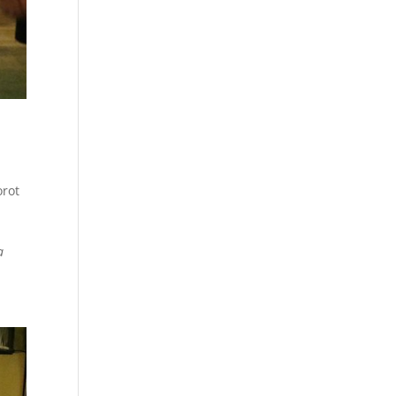
orot
n
a