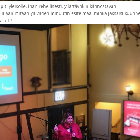
iti yleisölle, ihan rehellisesti, yllättävnkin kiinnostavan
ullaan mitään yli viiden minuutin esitelmää, minkä jaksaisi kuunne
lätti!