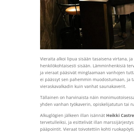
Vieraita alkoi lipua sisään tasaisena virtana, ja
henkilökohtaisesti sisään. Lämminhenkisiä terve
ja vieraat pääsivät minglaamaan vanhojen tutt
ei päässyt sen pahemmin muodostumaan, ja tap
vieraskavalkadin kuin vanhat saunakaverit.
Tällainen on harvinaista näin monimuotoisessa
yhden vanhan työkaverin, opiskelijatutun tai
Alkuglögien jälkeen illan isännät
Heikki Castr
tervetulleiksi, ja esittelivät illan marssijärje
pääpointit. Vieraat toivotettiin kohti ruokapöy