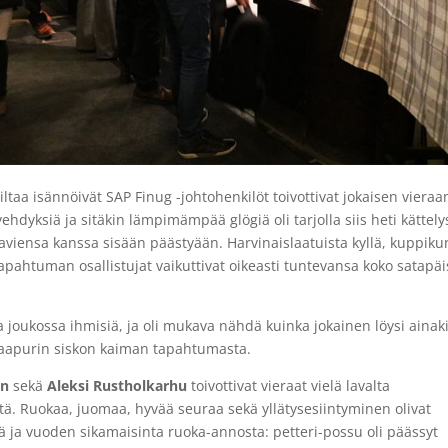
 iltaa isännöivät SAP Finug -johtohenkilöt toivottivat jokaisen vieraa
hdyksiä ja sitäkin lämpimämpää glögiä oli tarjolla siis heti kättely
aviensa kanssa sisään päästyään. Harvinaislaatuista kyllä, kuppiku
ahtuman osallistujat vaikuttivat oikeasti tuntevansa koko satapä
 joukossa ihmisiä, ja oli mukava nähdä kuinka jokainen löysi ainak
 naapurin siskon kaiman tapahtumasta.
en
sekä
Aleksi
Rustholkarhu
toivottivat vieraat vielä lavalta
stystä. Ruokaa, juomaa, hyvää seuraa sekä yllätysesiintyminen olivat
tiä ja vuoden sikamaisinta ruoka-annosta: petteri-possu oli päässyt