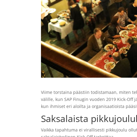
Viime torstaina päästiin todistamaan, miten te
välille, kun SAP Finugin vuoden 2019 Kick-Off j
kun ihmiset eri aloilta ja organisaatioista pää
Saksalaista pikkujou
Vaikka tapahtuma ei virallisesti pikkujoulu ol
saksalaistyylinen Kick-Off tarkoittaa.