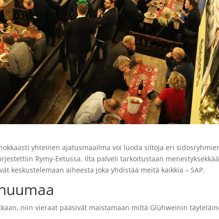
hokkaasti yhteinen ajatusmaailma voi luoda siltoja eri sidosryhmie
ärjestettiin Rymy-Eetussa. Ilta palveli tarkoitustaan menestyksekkää
sivät keskustelemaan aiheesta joka yhdistää meitä kaikkia – SAP.
luhuumaa
lutkaan, niin vieraat pääsivät maistamaan miltä Glühweinin täyteläi