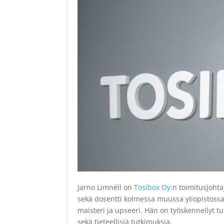
Jarno Limnéll on
Tosibox Oy
:n toimitusjoht
sekä dosentti kolmessa muussa yliopistossa.
maisteri ja upseeri. Hän on työskennellyt tur
sekä tieteellisiä tutkimuksia.