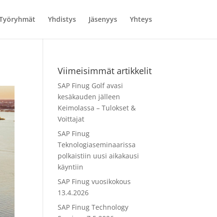
Työryhmät
Yhdistys
Jäsenyys
Yhteys
Viimeisimmät artikkelit
SAP Finug Golf avasi
kesäkauden jälleen
Keimolassa – Tulokset &
Voittajat
SAP Finug
Teknologiaseminaarissa
polkaistiin uusi aikakausi
käyntiin
SAP Finug vuosikokous
13.4.2026
SAP Finug Technology