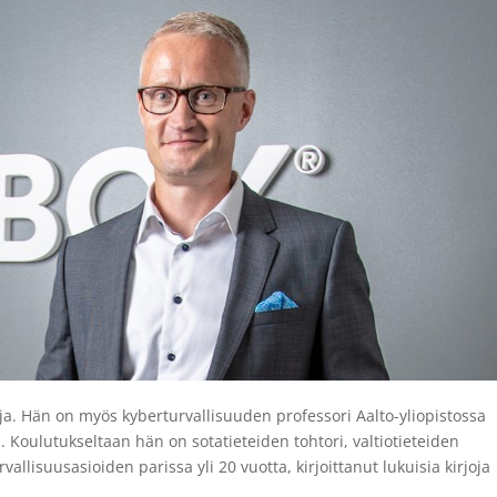
aja. Hän on myös kyberturvallisuuden professori Aalto-yliopistossa
 Koulutukseltaan hän on sotatieteiden tohtori, valtiotieteiden
vallisuusasioiden parissa yli 20 vuotta, kirjoittanut lukuisia kirjoja