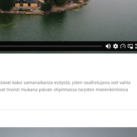
vat kaksi samanaikaista esitystä, joten osallistujana voit valita
at tiiviisti mukana päivän ohjelmassa tarjoten mielenkiintoisia