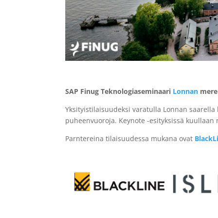
SAP Finug Teknologiaseminaari
Lonnan
merel
Yksityistilaisuudeksi varatulla Lonnan saarella
puheenvuoroja. Keynote -esityksissä kuullaan 
Parntereina tilaisuudessa mukana ovat
BlackL