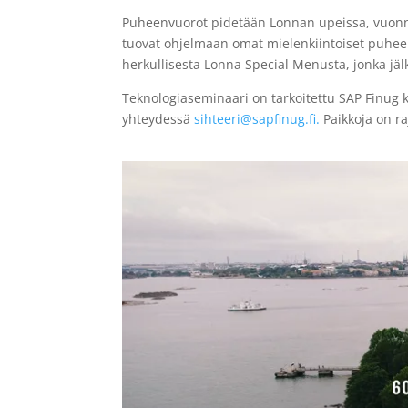
Puheenvuorot pidetään Lonnan upeissa, vuonna 
tuovat ohjelmaan omat mielenkiintoiset puheenvu
herkullisesta Lonna Special Menusta, jonka jä
Teknologiaseminaari on tarkoitettu SAP Finug käy
yhteydessä
sihteeri@sapfinug.fi.
Paikkoja on ra