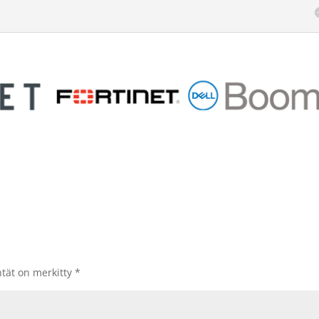
ntät on merkitty
*