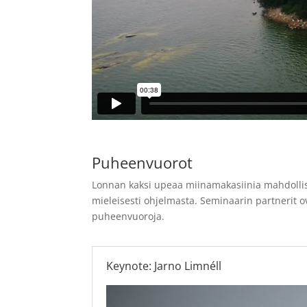
Puheenvuorot
Lonnan kaksi upeaa miinamakasiinia mahdollista
mieleisesti ohjelmasta. Seminaarin partnerit ov
puheenvuoroja.
Keynote: Jarno Limnéll