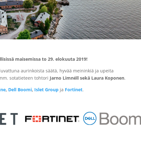
lisissä maisemissa to 29. elokuuta 2019!
 luvattuna aurinkoista säätä, hyvää meininkiä ja upeita
mm. sotatieteen tohtori
Jarno Limnéll sekä Laura Koponen
.
ine
,
Dell Boomi
,
Islet Group
ja
Fortinet
.