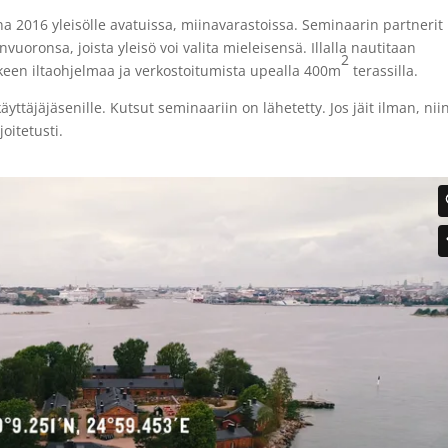
2016 yleisölle avatuissa, miinavarastoissa. Seminaarin partnerit
oronsa, joista yleisö voi valita mieleisensä. Illalla nautitaan
2
lkeen iltaohjelmaa ja verkostoitumista upealla 400m
terassilla.
ttäjäjäsenille. Kutsut seminaariin on lähetetty. Jos jäit ilman, nii
joitetusti.