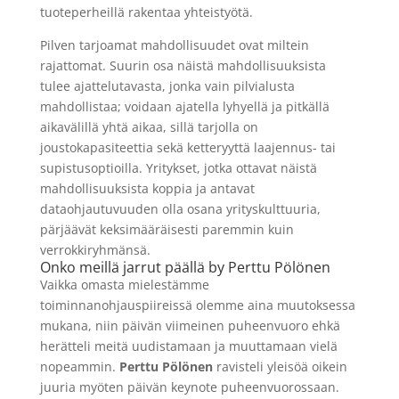
tuoteperheillä rakentaa yhteistyötä.
Pilven tarjoamat mahdollisuudet ovat
miltein
rajattomat. Suurin osa näistä mahdollisuuksista
tulee ajattelutavasta, jonka vain pilvialusta
mahdollistaa; voidaan ajatella lyhyellä ja pitkällä
aikavälillä yhtä aikaa, sillä tarjolla on
joustokapasiteettia sekä ketteryyttä laajennus- tai
supistusoptioilla. Yritykset, jotka ottavat näistä
mahdollisuuksista koppia ja antavat
dataohjautuvuuden olla osana yrityskulttuuria,
pärjäävät keksimääräisesti paremmin kuin
verrokkiryhmänsä.
Onko meillä jarrut päällä by Perttu Pölönen
Vaikka omasta mielestämme
toiminnanohjauspiireissä olemme aina muutoksessa
mukana, niin päivän viimeinen puheenvuoro ehkä
herätteli meitä uudistamaan ja muuttamaan vielä
nopeammin.
Perttu Pölönen
ravisteli yleisöä oikein
juuria myöten päivän
keynote
puheenvuorossaan.