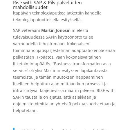
Rise with SAP & Pilvipalveluiden
mahdollisuudet
ltapäivän teknologiaputkea jatkettiin kahdella
teknologiapainotteisella esityksellä.
SAP-veteraani
Martin Jonesin
mielestä
tulevaisuudessa
SAPin
käyttöönotto tulee
varmuudella tehostumaan. Kokonaisen
toiminnanohjausjärjestelmän adaptaatio ei ole enää
pelkästään IT-päätös, vaan kokonaisvaltainen
liiketoimintapäätös. “Business
transformation
as a
service
” oli yksi Martinin esityksen läpikantavista
teemoista, ja tämän muutoksen nappaaminen
itselleen helpottuu ajan mittaan kun prosessit ja
infra siirtyvät laajenevissa määrin pilveen. RISE
with
SAPin
taustalla on ajatus, että asiakkaan ja
ohjelmistotoimittajan yhteistä polkua suoristetaan ja
helpotetaan.