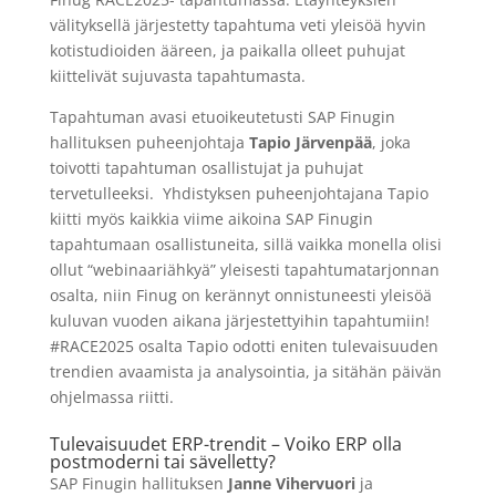
välityksellä järjestetty tapahtuma veti yleisöä hyvin
kotistudioiden ääreen, ja paikalla olleet puhujat
kiittelivät sujuvasta tapahtumasta.
Tapahtuman avasi etuoikeutetusti SAP
Finugin
hallituksen puheenjohtaja
Tapio Järvenpää
, joka
toivotti tapahtuman osallistujat ja puhujat
tervetulleeksi. Yhdistyksen puheenjohtajana Tapio
kiitti myös kaikkia viime aikoina SAP
Finugin
tapahtumaan osallistuneita, sillä vaikka monella olisi
ollut “webinaariähkyä” yleisesti tapahtumatarjonnan
osalta, niin
Finug
on kerännyt onnistuneesti yleisöä
kuluvan vuoden aikana järjestettyihin tapahtumiin!
#RACE2025 osalta Tapio odotti eniten tulevaisuuden
trendien avaamista ja analysointia, ja sitähän päivän
ohjelmassa riitti.
Tulevaisuudet ERP-trendit – Voiko ERP olla
postmoderni tai sävelletty?
SAP
Finugin
hallituksen
Janne Vihervuori
ja