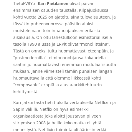
TietoEVRY:n
Kari Pietiläinen
olivat päivän
ensimmäisen osuuden taustalla. Kilpajuoksussa
kohti vuotta 2025 on ajateltu aina tulevaisuuteen, ja
tässäkin puheenvuorossa päästiin aluksi
muistelemaan toiminnanohjauksen erilaisia
aikakausia. On oltu lähestulkoon esihistoriallisella
tasolla 1990 alussa ja
ERPit
olivat “monoliitteina”.
Tästä on onneksi tultu huomattavasti eteenpäin, ja
“postmodernilla” toiminnanohjausaikakaudella
saatiin jo huomattavasti enemmän modulaarisuutta
mukaan. Janne viimeisteli tämän punaisen langan
huomauttavalla että olemme liikkeessä kohti
“
composable
”
erppiä
ja alusta-arkkitehtuurin
kehittymistä.
Kari jatkoi tästä heti tiukalla vertauksella Netflixin ja
Sapin välillä. Netflix on hyvä esimerkki
organisaatiosta joka aloitti joustavan pilveen
siirtymisen 2008 ja heille koko matka oli yhtä
menestystä. Netflixin toiminta oli ääriesimerkki