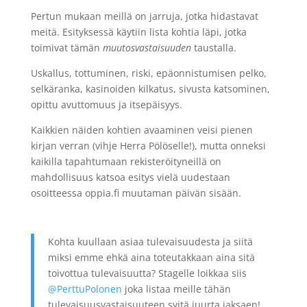
Pertun mukaan meillä on jarruja, jotka hidastavat
meitä. Esityksessä käytiin lista kohtia läpi, jotka
toimivat tämän
muutosvastaisuuden
taustalla.
Uskallus, tottuminen, riski, epäonnistumisen pelko,
selkäranka, kasinoiden kilkatus, sivusta katsominen,
opittu avuttomuus ja itsepäisyys.
Kaikkien näiden kohtien avaaminen veisi pienen
kirjan verran (vihje Herra Pölöselle!), mutta onneksi
kaikilla tapahtumaan rekisteröityneillä on
mahdollisuus katsoa esitys vielä uudestaan
osoitteessa oppia.fi muutaman
päivän sisään.
Kohta kuullaan asiaa tulevaisuudesta ja siitä
miksi emme ehkä aina toteutakkaan aina sitä
toivottua tulevaisuutta? Stagelle loikkaa siis
@PerttuPolonen
joka listaa meille tähän
tulevaisuusvastaisuuteen syitä juurta jaksaen!