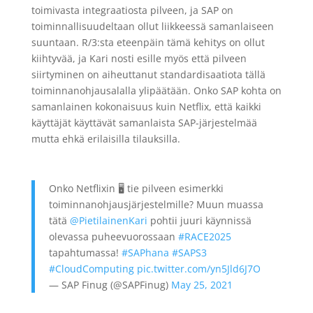
toimivasta integraatiosta pilveen, ja SAP on
toiminnallisuudeltaan ollut liikkeessä samanlaiseen
suuntaan. R/3:sta eteenpäin tämä kehitys on ollut
kiihtyvää, ja Kari nosti esille myös että pilveen
siirtyminen on aiheuttanut
standardisaatiota
tällä
toiminnanohjausalalla ylipäätään. Onko SAP kohta on
samanlainen kokonaisuus kuin Netflix, että kaikki
käyttäjät käyttävät samanlaista SAP-järjestelmää
mutta ehkä erilaisilla tilauksilla.
Onko Netflixin 🖥 tie pilveen esimerkki
toiminnanohjausjärjestelmille? Muun muassa
tätä
@PietilainenKari
pohtii juuri käynnissä
olevassa puheevuorossaan
#RACE2025
tapahtumassa!
#SAPhana
#SAPS3
#CloudComputing
pic.twitter.com/yn5Jld6J7O
— SAP Finug (@SAPFinug)
May 25, 2021