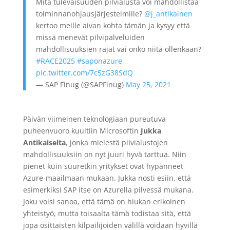
Mitä tulevaisuuden pilvialusta voi mahdollistaa
toiminnanohjausjärjestelmille?
@j_antikainen
kertoo meille aivan kohta tämän ja kysyy että
missä menevät pilvipalveluiden
mahdollisuuksien rajat vai onko niitä ollenkaan?
#RACE2025
#saponazure
pic.twitter.com/7c5zG38SdQ
— SAP Finug (@SAPFinug)
May 25, 2021
Päivän viimeinen teknologiaan pureutuva
puheenvuoro kuultiin Microsoftin
Jukka
Antikaiselta
, jonka mielestä pilvialustojen
mahdollisuuksiin on nyt juuri hyvä tarttua. Niin
pienet kuin suuretkin yritykset ovat hypänneet
Azure
-maailmaan mukaan. Jukka nosti esiin, että
esimerkiksi SAP itse on
Azurella
pilvessä mukana.
Joku voisi sanoa, että tämä on hiukan erikoinen
yhteistyö, mutta toisaalta tämä todistaa sitä, että
jopa osittaisten kilpailijoiden välillä voidaan hyvillä