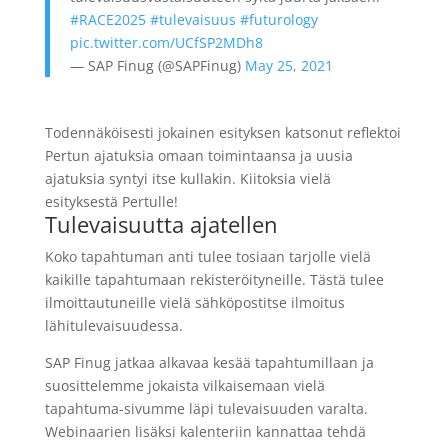
#RACE2025
#tulevaisuus
#futurology
pic.twitter.com/UCfSP2MDh8
— SAP Finug (@SAPFinug)
May 25, 2021
Todennäköisesti jokainen esityksen katsonut reflektoi
Pertun ajatuksia omaan toimintaansa ja uusia
ajatuksia syntyi itse kullakin. Kiitoksia vielä
esityksestä Pertulle!
Tulevaisuutta ajatellen
Koko tapahtuman anti tulee tosiaan tarjolle vielä
kaikille tapahtumaan rekisteröityneille. Tästä tulee
ilmoittautuneille vielä sähköpostitse ilmoitus
lähitulevaisuudessa.
SAP
Finug
jatkaa alkavaa kesää tapahtumillaan ja
suosittelemme jokaista vilkaisemaan vielä
tapahtuma-sivumme läpi tulevaisuuden varalta.
Webinaarien lisäksi kalenteriin kannattaa tehdä