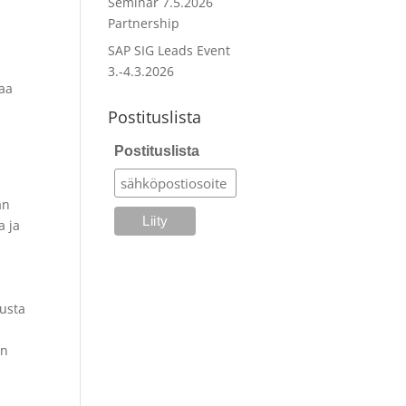
Seminar 7.5.2026
Partnership
SAP SIG Leads Event
3.-4.3.2026
taa
Postituslista
Postituslista
än
a ja
lusta
an