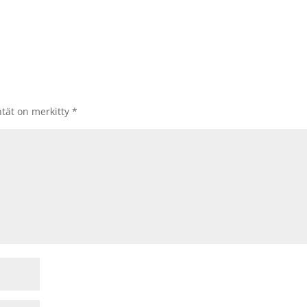
ntät on merkitty
*