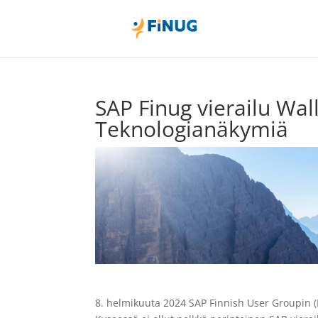
SAP Finug vierailu Wal
Teknologianäkymiä
8. helmikuuta 2024 SAP Finnish User Groupin (Fin