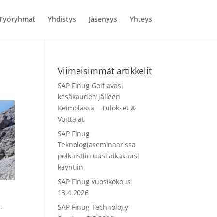
Työryhmät
Yhdistys
Jäsenyys
Yhteys
Viimeisimmät artikkelit
SAP Finug Golf avasi
kesäkauden jälleen
Keimolassa – Tulokset &
Voittajat
SAP Finug
Teknologiaseminaarissa
polkaistiin uusi aikakausi
käyntiin
SAP Finug vuosikokous
13.4.2026
.
SAP Finug Technology