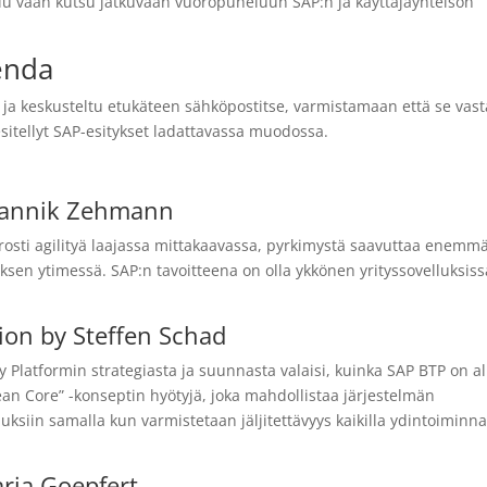
ailu vaan kutsu jatkuvaan vuoropuheluun SAP:n ja käyttäjäyhteisön
enda
 ja keskusteltu etukäteen sähköpostitse, varmistamaan että se vas
sitellyt SAP-esitykset ladattavassa muodossa.
 Yannik Zehmann
rosti agilityä laajassa mittakaavassa, pyrkimystä saavuttaa enemm
tyksen ytimessä. SAP:n tavoitteena on olla ykkönen yrityssovelluksiss
ion by Steffen Schad
 Platformin strategiasta ja suunnasta valaisi, kuinka SAP BTP on a
Clean Core” -konseptin hyötyjä, joka mahdollistaa järjestelmän
ksiin samalla kun varmistetaan jäljitettävyys kaikilla ydintoiminn
aria Goepfert