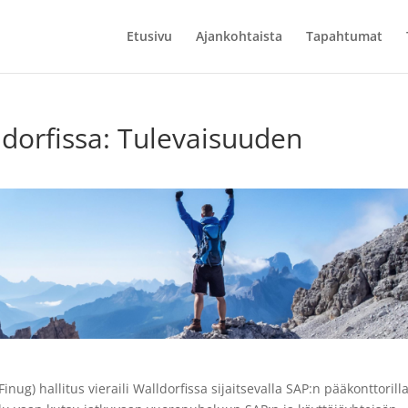
Etusivu
Ajankohtaista
Tapahtumat
ldorfissa: Tulevaisuuden
ug) hallitus vieraili Walldorfissa sijaitsevalla SAP:n pääkonttorilla