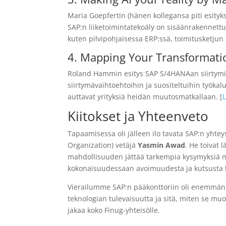
Maria Goepfertin (hänen kollegansa piti esityks
SAP:n liiketoimintatekoäly on sisäänrakennettu 
kuten pilvipohjaisessa ERP:ssä, toimitusketjun 
4. Mapping Your Transformat
Roland Hammin esitys SAP S/4HANAan siirtymis
siirtymävaihtoehtoihin ja suositeltuihin työkalu
auttavat yrityksiä heidän muutosmatkallaan. [
Kiitokset ja Yhteenveto
Tapaamisessa oli jälleen ilo tavata SAP:n yh
Organization) vetäjä
Yasmin Awad
. He toivat 
mahdollisuuden jättää tarkempia kysymyksiä my
kokonaisuudessaan avoimuudesta ja kutsusta tu
Vierailumme SAP:n pääkonttoriin oli enemmän
teknologian tulevaisuutta ja sitä, miten se m
jakaa koko Finug-yhteisölle.