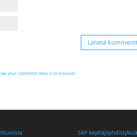
how your comment data is processed.
tituslista
SAP käyttäjäyhdistyksi