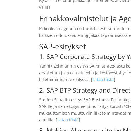
Kyseessä ei ollut pelkkä perinteinen SAP-vier
välillä.
Ennakkovalmistelut ja Ag
Kokouksen agenda oli huolellisesti suunniteltu
kaikkien odotuksia. Finug jakaa tapaamisessa e
SAP-esitykset
1. SAP Corporate Strategy by
Yannik Zehmannin esitys SAP:n strategiasta ko
arvoketjun joka osa-alueella ja kestävyyttä yri
liiketoiminnan tekoälyssä. [
Lataa tästä
]
2. SAP BTP Strategy and Direct
Steffen Schadin esitys SAP Business Technology
SAP:lle ja sen ekosysteemille. Esitys korosti ”
mukauttamisen muuttuviin liiketoimintavaatimu
alueilla. [
Lataa tästä
]
3. Making AI your reality by M