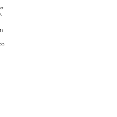
ot.
a,
mm
tka
n
e