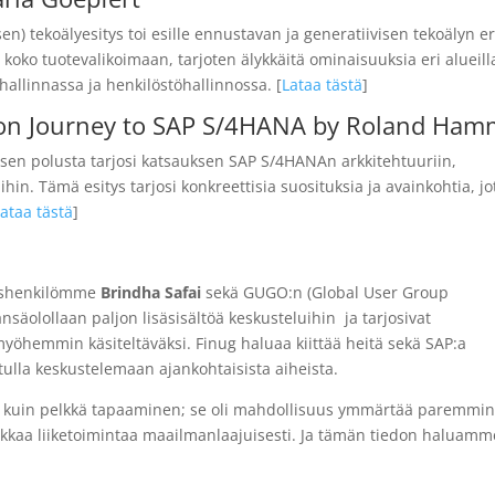
en) tekoälyesitys toi esille ennustavan ja generatiivisen tekoälyn er
koko tuotevalikoimaan, tarjoten älykkäitä ominaisuuksia eri alueill
hallinnassa ja henkilöstöhallinnossa. [
Lataa tästä
]
ion Journey to SAP S/4HANA by Roland Ha
en polusta tarjosi katsauksen SAP S/4HANAn arkkitehtuuriin,
ihin. Tämä esitys tarjosi konkreettisia suosituksia ja avainkohtia, jo
Lataa tästä
]
teyshenkilömme
Brindha Safai
sekä GUGO:n (Global User Group
länsäolollaan paljon lisäsisältöä keskusteluihin ja tarjosivat
öhemmin käsiteltäväksi. Finug haluaa kiittää heitä sekä SAP:a
lla keskustelemaan ajankohtaisista aiheista.
 kuin pelkkä tapaaminen; se oli mahdollisuus ymmärtää paremmi
uokkaa liiketoimintaa maailmanlaajuisesti. Ja tämän tiedon haluamm